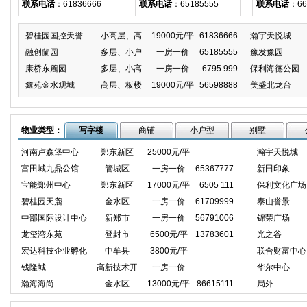
联系电话
：61836666
联系电话
：65185555
联系电话
：66
碧桂园国控天誉
小高层、高
19000元/平
61836666
瀚宇天悦城
融创蘭园
多层、小户
一房一价
65185555
豫发豫园
康桥东麓园
多层、小高
一房一价
6795 999
保利海德公园
鑫苑金水观城
高层、板楼
19000元/平
56598888
美盛北龙台
物业类型：
写字楼
商铺
小户型
别墅
河南卢森堡中心
郑东新区
25000元/平
瀚宇天悦城
富田城九鼎公馆
管城区
一房一价
65367777
新田印象
宝能郑州中心
郑东新区
17000元/平
6505 111
保利文化广场
碧桂园天麓
金水区
一房一价
61709999
泰山誉景
中部国际设计中心
新郑市
一房一价
56791006
锦荣广场
龙玺湾东苑
登封市
6500元/平
13783601
光之谷
宏达科技企业孵化
中牟县
3800元/平
联合财富中心
钱隆城
高新技术开
一房一价
华尔中心
瀚海海尚
金水区
13000元/平
86615111
局外