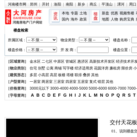
河南楼市网
：
郑州
|
开封
|
洛阳
|
南阳
|
新乡
|
商丘
|
平顶山
|
漯河
|
周口
本地
专题
土地
新盘
优惠
视频售楼
国内
海外
政策
地图
人物
购房宝典
楼盘检索
所属区域：
物业类型：
楼盘名称：
楼盘价格：
开 发 商：
楼盘位置：
［区域查询］
金水区
二七区
中原区
管城区
惠济区
高新技术开发区
经济技术开
［物业类别］
住宅
别墅
公寓
商铺
写字楼
经济适用房
花园洋房
廉租房
限价房
小
［建筑形态］
多层
小高层
高层
板楼
塔楼
联排
叠拼
其他
［户型查询］
一居室
两居室
三居室
四居室
五居室
复式
错层
其他
［价格查询］
3000元以下
3000-4000
4000-5000
5000-6000
6000-7000
7000
A
B
C
D
E
F
G
H
I
J
K
L
M
N
O
P
Q
R
S
T
［字母查询］
楼盘资讯
交付天花板
01、说到楼盘