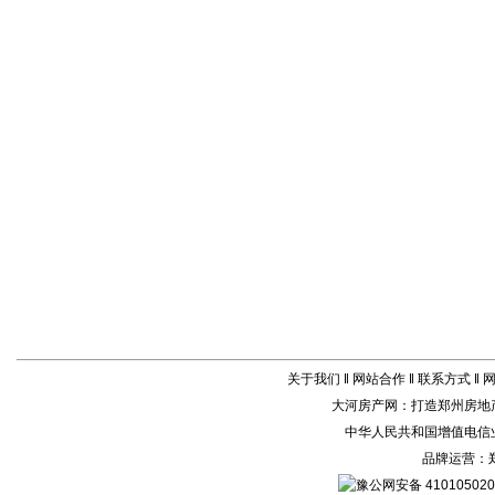
关于我们
‖
网站合作
‖
联系方式
‖
大河房产网
：打造
郑州房地
中华人民共和国增值电信业务
品牌运营：
豫公网安备 410105020