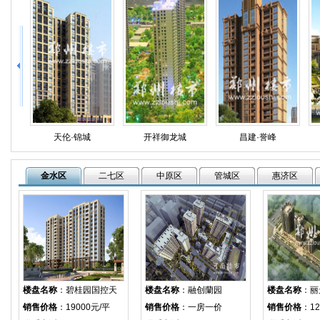
开祥御龙城
昌建·誉峰
洞林湖新田城
金水区
二七区
中原区
管城区
惠济区
楼盘名称
：
碧桂园国控天
楼盘名称
：
融创蘭园
楼盘名称
：
丽
销售价格
：19000元/平
销售价格
：一房一价
销售价格
：12