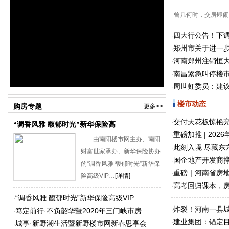
曾几何时，交房即闹事、
四大行公告！下
·
郑州市关于进一
·
河南郑州注销恒
·
南昌紧急叫停楼
·
周世虹委员：建
·
楼市动态
购房专题
更多>>
交付天花板惊艳亮
·
“调香风雅 馥郁时光”新华保险高
重磅加推 | 20
·
由南阳楼市网主办、南阳
此刻入境 尽藏东
·
财富世家承办、新华保险协办
国企地产开发商撑
·
的“调香风雅 馥郁时光”新华保
重磅｜河南省房地
·
险高级VIP…
[详情]
高考回归课本，
·
“调香风雅 馥郁时光”新华保险高级VIP
·
炸裂！河南一县城
·
笃定前行·不负韶华暨2020年三门峡市房
·
建业集团：锚定
·
城事·新野潮生活暨新野楼市网新春思享会
·