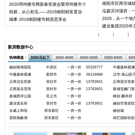
南阳市区两宗城
·
2020邓州楼市网新春答谢会暨邓州楼市十
·
泓森滨河珑府：
·
宛都，从心初见——2019南阳财富置业·
·
2026，从一个
·
城事·2019南阳楼市精英思享会
·
建业集团2025
·
区域楼盘推荐
金水区
|
二七区
|
中原区
|
管
新房数据中心
热销楼盘：
3000元以下
3000-4000
4000-5000
5000-6000
600
融创御湖宸院
中原区
一房一价
55328777
中建森林观澜
中建森林观澜
新郑市
一房一价
56118888
汉华·嵩山院
正商启岳世家
登封市
一房一价
13783601
正商迎宾世家
正商嵩岳宽境
登封市
一房一价
13783601
新城玺樾门第
新城西岸公园
巩义市
一房一价
峰创·麒祥府
建业嵩岳府
登封市
一房一价
13783601
融创空港宸院
永威上和琚
郑东新区
一房一价
融创城
星联御象湖
郑东新区
一房一价
锦艺国际轻纺