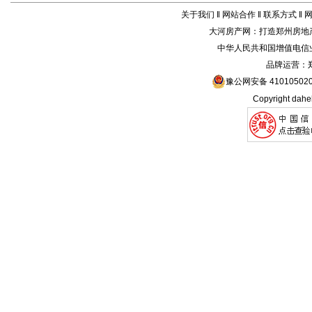
关于我们
‖
网站合作
‖
联系方式
‖
大河房产网
：打造
郑州房地
中华人民共和国增值电信业务
品牌运营：
豫公网安备 410105020
Copyright
dahe