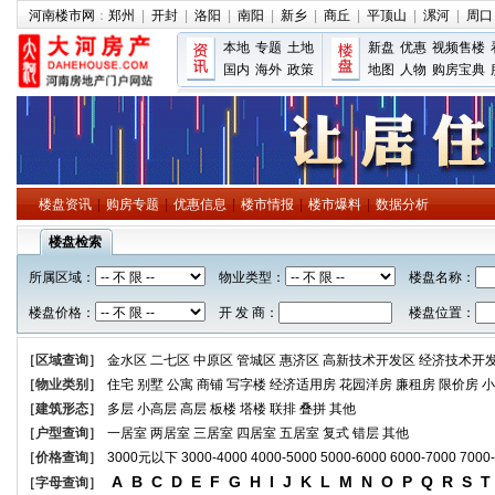
河南楼市网
：
郑州
|
开封
|
洛阳
|
南阳
|
新乡
|
商丘
|
平顶山
|
漯河
|
周口
本地
专题
土地
新盘
优惠
视频售楼
国内
海外
政策
地图
人物
购房宝典
楼盘资讯
|
购房专题
|
优惠信息
|
楼市情报
|
楼市爆料
|
数据分析
楼盘检索
所属区域：
物业类型：
楼盘名称：
楼盘价格：
开 发 商：
楼盘位置：
［区域查询］
金水区
二七区
中原区
管城区
惠济区
高新技术开发区
经济技术开
［物业类别］
住宅
别墅
公寓
商铺
写字楼
经济适用房
花园洋房
廉租房
限价房
小
［建筑形态］
多层
小高层
高层
板楼
塔楼
联排
叠拼
其他
［户型查询］
一居室
两居室
三居室
四居室
五居室
复式
错层
其他
［价格查询］
3000元以下
3000-4000
4000-5000
5000-6000
6000-7000
7000
A
B
C
D
E
F
G
H
I
J
K
L
M
N
O
P
Q
R
S
T
［字母查询］