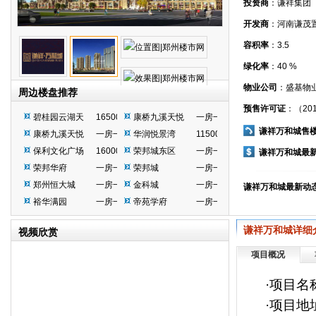
投资商
：谦祥集团
开发商
：河南谦茂
容积率
：3.5
绿化率
：40 %
物业公司
：盛基物
周边楼盘推荐
预售许可证
：（201
碧桂园云湖天
16500
康桥九溪天悦
一房一价
谦祥万和城售
康桥九溪天悦
一房一价
华润悦景湾
11500
保利文化广场
16000
荣邦城东区
一房一价
谦祥万和城最
荣邦华府
一房一价
荣邦城
一房一价
郑州恒大城
一房一价
金科城
一房一价
谦祥万和城最新动
裕华满园
一房一价
帝苑学府
一房一价
谦祥万和城详细
视频欣赏
项目概况
·项目名
·项目地