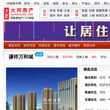
河南楼市网
：
郑州
|
开封
|
洛阳
|
南阳
|
新乡
|
商丘
|
平顶山
|
漯河
|
周口
本地
专题
土地
新盘
优惠
视频售楼
国内
海外
政策
地图
人物
购房宝典
楼盘资讯
|
购房专题
|
优惠信息
|
楼市情报
|
楼市爆料
|
数据分析
热销
谦祥万和城
访问人数：
211791
团购人数：
401
评论：
楼盘信息
物业类别
：住宅、
项目特色
：经济住
装修状况
：毛坯
交通状况
：地铁一号