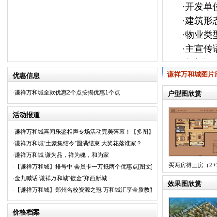
·开发
·建筑形
·物业
·主宣
·规划
谦祥万和城图片
优惠信息
·建筑单
·监理单
·
谦祥万和城全款优惠2个点按揭优惠1个点
户型图欣赏
·总占地
活动报道
·总建筑面
·绿化率
·
谦祥万和城喜闻乐鉴相声专场活动完美落幕！【多图】
·
谦祥万和城“土豪集结令”圆满结束 大奖花落谁家？
·容积率：
·
谦祥万和城 谦为品，祥为魂，和为家
·主力户
买两房得三房（2+1
·
【谦祥万和城】排号中 会员卡一万抵两个优惠点[图文]
·物业管
·
金九喊话:谦祥万和城“镀金”郑西新城
效果图欣赏
·收费标
·
【谦祥万和城】郑州名校资源之冠 万和城汇享金质教育[图文]
价格档案