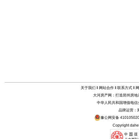
关于我们
‖
网站合作
‖
联系方式
‖
大河房产网
：打造
郑州房地
中华人民共和国增值电信业务
品牌运营：
豫公网安备 410105020
Copyright
dahe