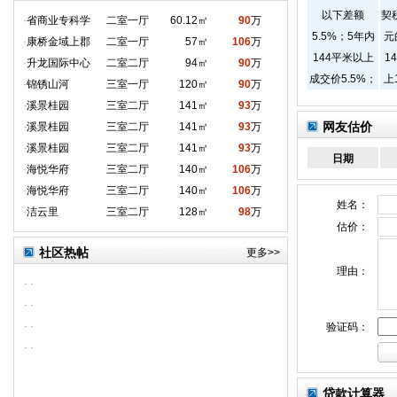
以下差额
契
·
省商业专科学
二室一厅
60.12㎡
90
万
5.5%；5年内
元
·
康桥金域上郡
二室一厅
57㎡
106
万
144平米以上
1
·
升龙国际中心
二室二厅
94㎡
90
万
成交价5.5%；
上
·
锦锈山河
三室一厅
120㎡
90
万
5年外144以下
每
·
溪景桂园
三室二厅
141㎡
93
万
无税
易
网友估价
·
溪景桂园
三室二厅
141㎡
93
万
1
·
溪景桂园
三室二厅
141㎡
93
万
日期
米
·
海悦华府
三室二厅
140㎡
106
万
·
海悦华府
三室二厅
140㎡
106
万
姓名：
·
洁云里
三室二厅
128㎡
98
万
估价：
社区热帖
更多>>
理由：
·
·
·
·
·
·
验证码：
·
·
贷款计算器