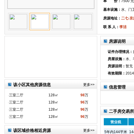
单 价：
7500 
基本设施：
水、门
房源地址：
二七-
联 系 人：
李洁
房源说明
证件办理情况：
房屋设施：
水、
房源说明：
暂无
有效期限：
2014
该小区其他房源信息
更多>>
信息管理
·
三室二厅
128㎡
98
万
·
三室二厅
128㎡
96
万
·
三室二厅
128㎡
96
万
二手房交易所
·
三室二厅
128㎡
96
万
营业税
该区域价格相近房源
更多>>
5年内144平米
1