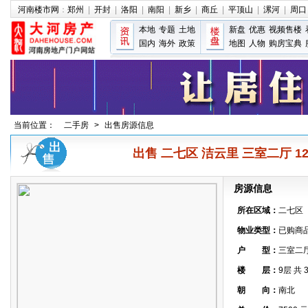
河南楼市网
：
郑州
|
开封
|
洛阳
|
南阳
|
新乡
|
商丘
|
平顶山
|
漯河
|
周口
本地
专题
土地
新盘
优惠
视频售楼
国内
海外
政策
地图
人物
购房宝典
当前位置：
二手房
>
出售房源信息
出售 二七区 洁云里 三室二厅 128㎡
房源信息
所在区域：
二七区
物业类型：
已购商
户 型：
三室二
楼 层：
9层 共 
朝 向：
南北